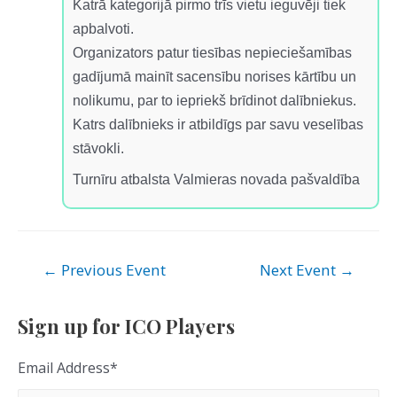
Katrā kategorijā pirmo trīs vietu ieguvēji tiek
apbalvoti.
Organizators patur tiesības nepieciešamības
gadījumā mainīt sacensību norises kārtību un
nolikumu, par to iepriekš brīdinot dalībniekus.
Katrs dalībnieks ir atbildīgs par savu veselības
stāvokli.
Turnīru atbalsta Valmieras novada pašvaldība
Post
←
Previous Event
Next Event
→
navigation
Sign up for ICO Players
Email Address
*