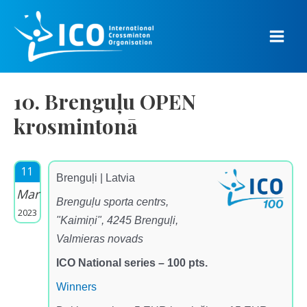
Skip
to
content
Main
Men
10. Brenguļu OPEN
krosmintonā
11
Brenguļi | Latvia
Mar
Brenguļu sporta centrs,
2023
"Kaimiņi", 4245 Brenguļi,
Valmieras novads
ICO National series – 100 pts.
Winners