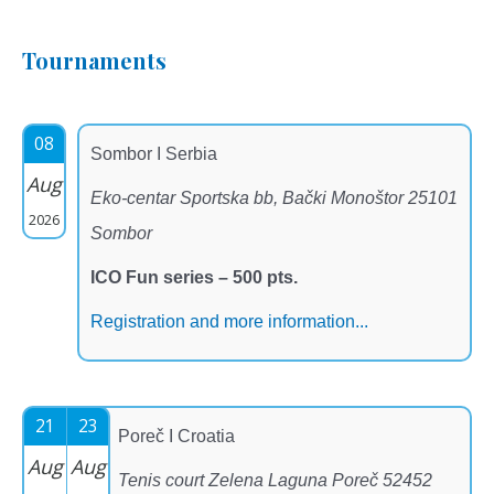
Tournaments
08
Sombor I Serbia
Aug
Eko-centar Sportska bb, Bački Monoštor 25101
2026
Sombor
ICO Fun series – 500 pts.
Registration and more information...
21
23
Poreč I Croatia
Aug
Aug
Tenis court Zelena Laguna Poreč 52452