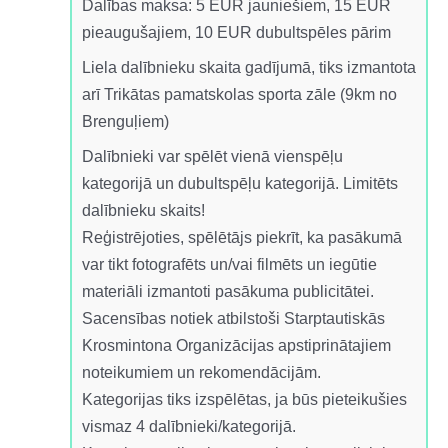
Dalības maksa: 5 EUR jauniešiem, 15 EUR
pieaugušajiem, 10 EUR dubultspēles pārim
Liela dalībnieku skaita gadījumā, tiks izmantota
arī Trikātas pamatskolas sporta zāle (9km no
Brenguļiem)
Dalībnieki var spēlēt vienā vienspēļu
kategorijā un dubultspēļu kategorijā. Limitēts
dalībnieku skaits!
Reģistrējoties, spēlētājs piekrīt, ka pasākumā
var tikt fotografēts un/vai filmēts un iegūtie
materiāli izmantoti pasākuma publicitātei.
Sacensības notiek atbilstoši Starptautiskās
Krosmintona Organizācijas apstiprinātajiem
noteikumiem un rekomendācijām.
Kategorijas tiks izspēlētas, ja būs pieteikušies
vismaz 4 dalībnieki/kategorijā.