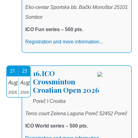
Eko-centar Sportska bb, Bački Monoštor 25101
Sombor
ICO Fun series – 500 pts.
Registration and more information...
21
23
16.ICO
Crossminton
Aug
Aug
Croatian Open 2026
2026
2026
Poreč I Croatia
Tenis court Zelena Laguna Poreč 52452 Poreč
ICO World series – 500 pts.